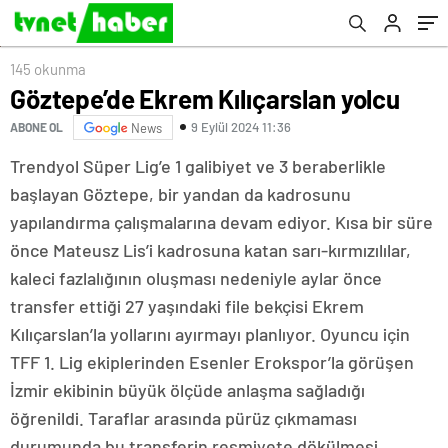
145 okunma
Göztepe’de Ekrem Kılıçarslan yolcu
9 Eylül 2024 11:36
ABONE OL
News
Trendyol Süper Lig’e 1 galibiyet ve 3 beraberlikle
başlayan Göztepe, bir yandan da kadrosunu
yapılandırma çalışmalarına devam ediyor. Kısa bir süre
önce Mateusz Lis’i kadrosuna katan sarı-kırmızılılar,
kaleci fazlalığının oluşması nedeniyle aylar önce
transfer ettiği 27 yaşındaki file bekçisi Ekrem
Kılıçarslan’la yollarını ayırmayı planlıyor. Oyuncu için
TFF 1. Lig ekiplerinden Esenler Erokspor’la görüşen
İzmir ekibinin büyük ölçüde anlaşma sağladığı
öğrenildi. Taraflar arasında pürüz çıkmaması
durumunda bu transferin resmiyete dökülmesi