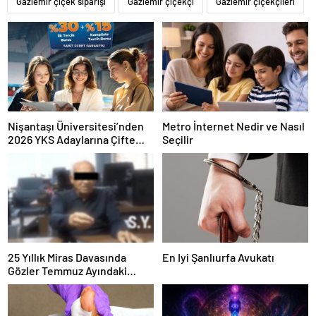
Gaziemir çiçek siparişi
Gaziemir çiçekçi
Gaziemir çiçekçileri
Nişantaşı Üniversitesi’nden
Metro İnternet Nedir ve Nasıl
2026 YKS Adaylarına Çifte
Seçilir
Güvence: Sabit Ücret ve
Kesintisiz Burs
25 Yıllık Miras Davasında
En Iyi Şanlıurfa Avukatı
Gözler Temmuz Ayındaki
Karar Duruşmasına Çevrildi