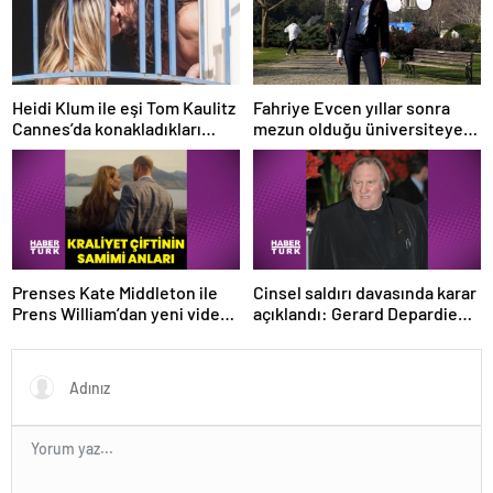
Heidi Klum ile eşi Tom Kaulitz
Fahriye Evcen yıllar sonra
Cannes’da konakladıkları
mezun olduğu üniversiteye
otelin balkonunda aşka geldi
gitti
Prenses Kate Middleton ile
Cinsel saldırı davasında karar
Prens William’dan yeni video:
açıklandı: Gerard Depardieu
Baharın gelişini kutladılar
suçlu bulundu