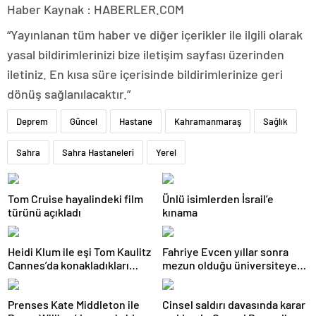
Haber Kaynak : HABERLER.COM
“Yayınlanan tüm haber ve diğer içerikler ile ilgili olarak
yasal bildirimlerinizi bize iletişim sayfası üzerinden
iletiniz. En kısa süre içerisinde bildirimlerinize geri
dönüş sağlanılacaktır.”
Deprem
Güncel
Hastane
Kahramanmaraş
Sağlık
Sahra
Sahra Hastaneleri
Yerel
Tom Cruise hayalindeki film
Ünlü isimlerden İsrail’e
türünü açıkladı
kınama
Heidi Klum ile eşi Tom Kaulitz
Fahriye Evcen yıllar sonra
Cannes’da konakladıkları
mezun olduğu üniversiteye
otelin balkonunda aşka geldi
gitti
Prenses Kate Middleton ile
Cinsel saldırı davasında karar