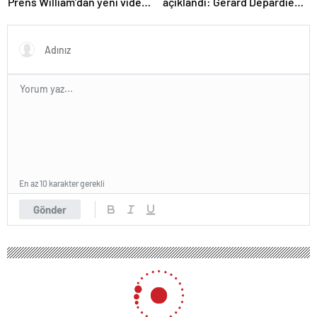
Prens William’dan yeni video:
açıklandı: Gerard Depardieu
Baharın gelişini kutladılar
suçlu bulundu
En az 10 karakter gerekli
Gönder