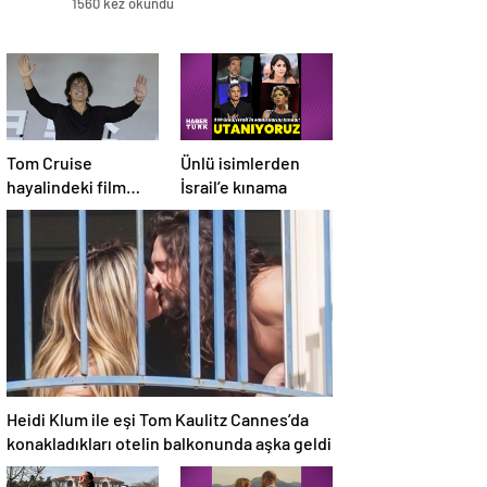
1560 kez okundu
Tom Cruise
Ünlü isimlerden
hayalindeki film
İsrail’e kınama
türünü açıkladı
Heidi Klum ile eşi Tom Kaulitz Cannes’da
konakladıkları otelin balkonunda aşka geldi