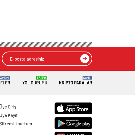
KONOMİ
TRAFİK
CANLI
TELER
YOL DURUMU
KRIPTO PARALAR
Üye Giriş
Üye Kayıt
Şifremi Unuttum