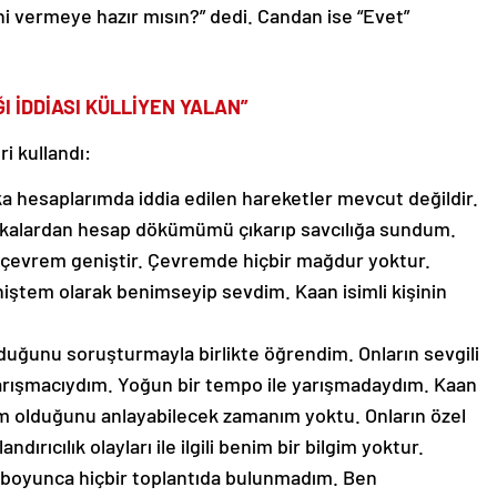
 vermeye hazır mısın?” dedi. Candan ise “Evet”
I İDDİASI KÜLLİYEN YALAN”
i kullandı:
ka hesaplarımda iddia edilen hareketler mevcut değildir.
nkalardan hesap dökümümü çıkarıp savcılığa sundum.
 çevrem geniştir. Çevremde hiçbir mağdur yoktur.
iştem olarak benimseyip sevdim. Kaan isimli kişinin
lduğunu soruşturmayla birlikte öğrendim. Onların sevgili
ışmacıydım. Yoğun bir tempo ile yarışmadaydım. Kaan
adam olduğunu anlayabilecek zamanım yoktu. Onların özel
olandırıcılık olayları ile ilgili benim bir bilgim yoktur.
 boyunca hiçbir toplantıda bulunmadım. Ben