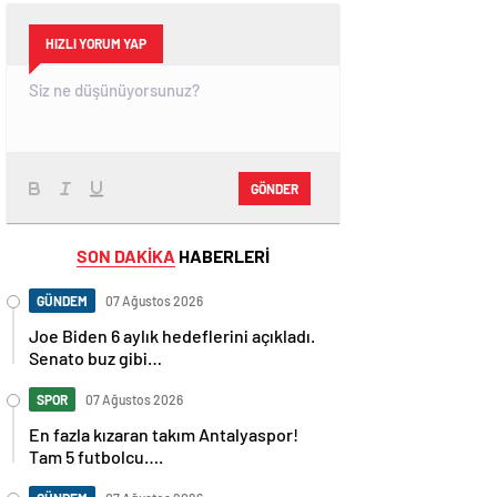
HIZLI YORUM YAP
GÖNDER
SON DAKİKA
HABERLERİ
GÜNDEM
07 Ağustos 2026
Joe Biden 6 aylık hedeflerini açıkladı.
Senato buz gibi…
SPOR
07 Ağustos 2026
En fazla kızaran takım Antalyaspor!
Tam 5 futbolcu….