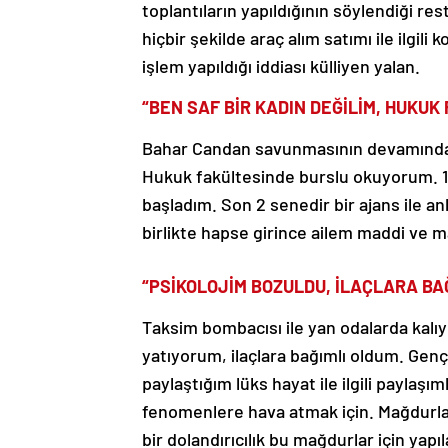
toplantıların yapıldığının söylendiği 
hiçbir şekilde araç alım satımı ile ilg
işlem yapıldığı iddiası külliyen yalan.
“BEN SAF BİR KADIN DEĞİLİM, HUKU
Bahar Candan savunmasının devamında g
Hukuk fakültesinde burslu okuyorum. 17
başladım. Son 2 senedir bir ajans ile 
birlikte hapse girince ailem maddi ve 
“PSİKOLOJİM BOZULDU, İLAÇLARA BA
Taksim bombacısı ile yan odalarda kalıy
yatıyorum, ilaçlara bağımlı oldum. Gen
paylaştığım lüks hayat ile ilgili paylaş
fenomenlere hava atmak için. Mağdurların 
bir dolandırıcılık bu mağdurlar için ya