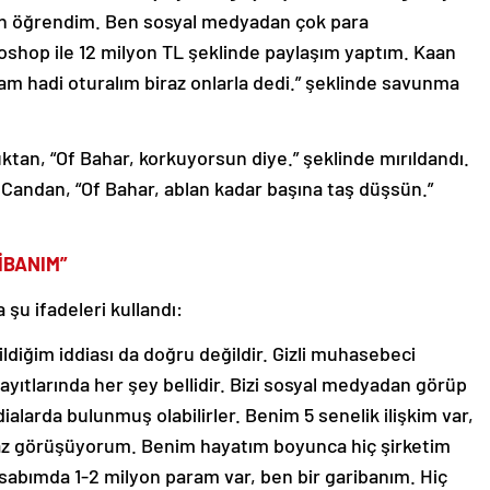
n öğrendim. Ben sosyal medyadan çok para
shop ile 12 milyon TL şeklinde paylaşım yaptım. Kaan
am hadi oturalım biraz onlarla dedi.” şeklinde savunma
tan, “Of Bahar, korkuyorsun diye.” şeklinde mırıldandı.
andan, “Of Bahar, ablan kadar başına taş düşsün.”
İBANIM”
u ifadeleri kullandı:
diğim iddiası da doğru değildir. Gizli muhasebeci
ayıtlarında her şey bellidir. Bizi sosyal medyadan görüp
larda bulunmuş olabilirler. Benim 5 senelik ilişkim var,
 az görüşüyorum. Benim hayatım boyunca hiç şirketim
sabımda 1-2 milyon param var, ben bir garibanım. Hiç