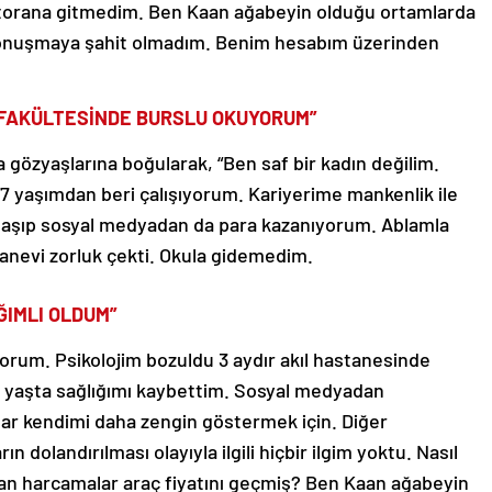
restorana gitmedim. Ben Kaan ağabeyin olduğu ortamlarda
ili konuşmaya şahit olmadım. Benim hesabım üzerinden
K FAKÜLTESİNDE BURSLU OKUYORUM”
özyaşlarına boğularak, “Ben saf bir kadın değilim.
 yaşımdan beri çalışıyorum. Kariyerime mankenlik ile
anlaşıp sosyal medyadan da para kazanıyorum. Ablamla
manevi zorluk çekti. Okula gidemedim.
ĞIMLI OLDUM”
orum. Psikolojim bozuldu 3 aydır akıl hastanesinde
ç yaşta sağlığımı kaybettim. Sosyal medyadan
ımlar kendimi daha zengin göstermek için. Diğer
dolandırılması olayıyla ilgili hiçbir ilgim yoktu. Nasıl
pılan harcamalar araç fiyatını geçmiş? Ben Kaan ağabeyin