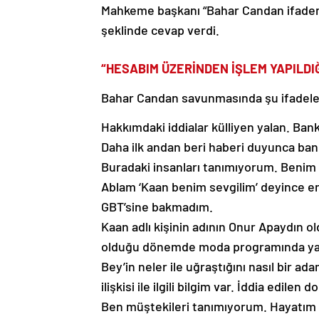
Mahkeme başkanı “Bahar Candan ifadeni
şeklinde cevap verdi.
“HESABIM ÜZERİNDEN İŞLEM YAPILDIĞ
Bahar Candan savunmasında şu ifadeler
Hakkımdaki iddialar külliyen yalan. Ban
Daha ilk andan beri haberi duyunca ba
Buradaki insanları tanımıyorum. Benim
Ablam ‘Kaan benim sevgilim’ deyince en
GBT’sine bakmadım.
Kaan adlı kişinin adının Onur Apaydın o
olduğu dönemde moda programında yar
Bey’in neler ile uğraştığını nasıl bir 
ilişkisi ile ilgili bilgim var. İddia edilen d
Ben müştekileri tanımıyorum. Hayatım