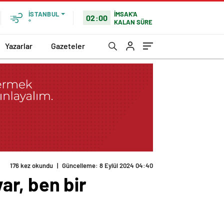
İMSAK'A
İSTANBUL
02:00
KALAN SÜRE
°
Yazarlar
Gazeteler
176 kez okundu
|
Güncelleme: 8 Eylül 2024 04:40
r, ben bir