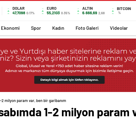
DOLAR
EURO
ALTIN
BITCOIN
47,7098
55,2103
6.666,69
%
0.17%
0.35%
2,68
Ekonomi
Spor
Kadın
Foto Galeri
Videolar
2 milyon param var, ben bir garibanım
abımda 1-2 milyon param va