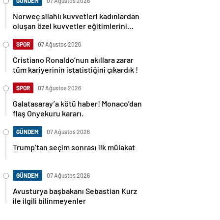
GÜNDEM
07 Ağustos 2026
Norweç silahlı kuvvetleri kadınlardan
oluşan özel kuvvetler eğitimlerini
başlattı.
SPOR
07 Ağustos 2026
Cristiano Ronaldo’nun akıllara zarar
tüm kariyerinin istatistiğini çıkardık !
SPOR
07 Ağustos 2026
Galatasaray’a kötü haber! Monaco’dan
flaş Onyekuru kararı.
GÜNDEM
07 Ağustos 2026
Trump’tan seçim sonrası ilk mülakat
GÜNDEM
07 Ağustos 2026
Avusturya başbakanı Sebastian Kurz
ile ilgili bilinmeyenler