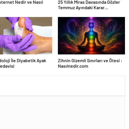
nternet Nedir ve Nasıl
25 Yıllık Miras Davasında Gözler
Temmuz Ayındaki Karar
Duruşmasına Çevrildi
oloji İle Diyabetik Ayak
Zihnin Gizemli Sınırları ve Ötesi :
Tedavisi
Nasılnedir.com