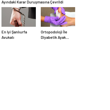
Ayındaki Karar Duruşmasına Çevrildi
En Iyi Şanlıurfa
Ortopodoloji İle
Avukatı
Diyabetik Ayak
Yarası Tedavisi