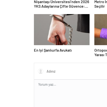
Nişantaşı Üniversitesi’nden 2026
Metro İ
YKS Adaylarına Çifte Güvence:
Seçilir
Sabit Ücret ve Kesintisiz Burs
En Iyi Şanlıurfa Avukatı
Ortopod
Yarası 