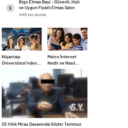
Bigo Elmas Bayi – Güvenli, Hızlı
ve Uygun Fiyatlı Elmas Satın
5
Almanın Yeni Adresi
2483 kez okundu
Nişantaşı
Metro İnternet
Üniversitesi’nden
Nedir ve Nasıl
2026 YKS
Seçilir
Adaylarına Çifte
Güvence: Sabit
Ücret ve Kesintisiz
Burs
25 Yıllık Miras Davasında Gözler Temmuz