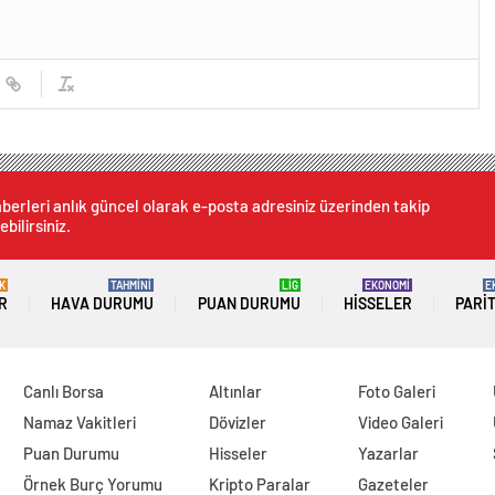
berleri anlık güncel olarak e-posta adresiniz üzerinden takip
ebilirsiniz.
K
TAHMİNİ
LİG
EKONOMİ
E
R
HAVA DURUMU
PUAN DURUMU
HISSELER
PARI
Canlı Borsa
Altınlar
Foto Galeri
Namaz Vakitleri
Dövizler
Video Galeri
Puan Durumu
Hisseler
Yazarlar
Örnek Burç Yorumu
Kripto Paralar
Gazeteler