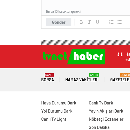
En az 10 karakter gerekli
Gönder
Ha
ed
CANLI
ANLIK
GÜNLÜ
BORSA
NAMAZ VAKITLERI
GAZETELE
Hava Durumu Dark
Canlı Tv Dark
Yol Durumu Dark
Yayın Akışları Dark
Canlı Tv Light
Nöbetçi Eczaneler
Son Dakika