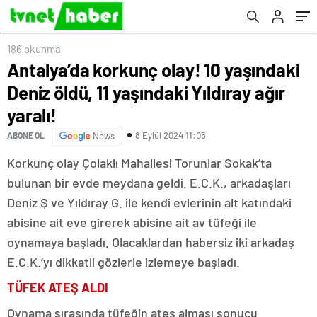
186 okunma
Antalya’da korkunç olay! 10 yaşındaki
Deniz öldü, 11 yaşındaki Yıldıray ağır
yaralı!
8 Eylül 2024 11:05
ABONE OL
News
Korkunç olay Çolaklı Mahallesi Torunlar Sokak’ta
bulunan bir evde meydana geldi. E.C.K., arkadaşları
Deniz Ş ve Yıldıray G. ile kendi evlerinin alt katındaki
abisine ait eve girerek abisine ait av tüfeği ile
oynamaya başladı. Olacaklardan habersiz iki arkadaş
E.C.K.’yı dikkatli gözlerle izlemeye başladı.
TÜFEK ATEŞ ALDI
Oynama sırasında tüfeğin ateş alması sonucu