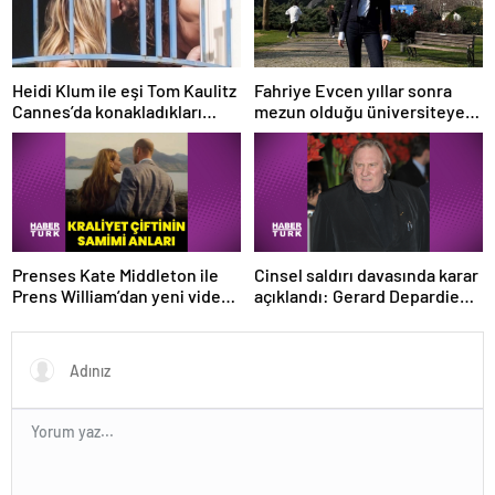
Heidi Klum ile eşi Tom Kaulitz
Fahriye Evcen yıllar sonra
Cannes’da konakladıkları
mezun olduğu üniversiteye
otelin balkonunda aşka geldi
gitti
Prenses Kate Middleton ile
Cinsel saldırı davasında karar
Prens William’dan yeni video:
açıklandı: Gerard Depardieu
Baharın gelişini kutladılar
suçlu bulundu