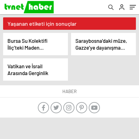
Yaşanan etiketi için sonuçlar
Bursa Su Kolektifi
Saraybosna’daki müze,
İliç’teki Maden
Gazze’ye dayanışma
Faciasının Sorumluları
mesajı gönderiyor
Hakkında Suç
Vatikan ve İsrail
Duyurusunda Bulundu
Arasında Gerginlik
HABER