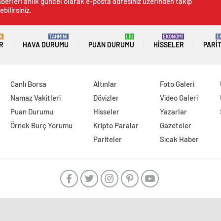
berleri anlık güncel olarak e-posta adresiniz üzerinden takip
ebilirsiniz.
K
TAHMİNİ
LİG
EKONOMİ
E
R
HAVA DURUMU
PUAN DURUMU
HISSELER
PARI
Canlı Borsa
Altınlar
Foto Galeri
Namaz Vakitleri
Dövizler
Video Galeri
Puan Durumu
Hisseler
Yazarlar
Örnek Burç Yorumu
Kripto Paralar
Gazeteler
Pariteler
Sıcak Haber