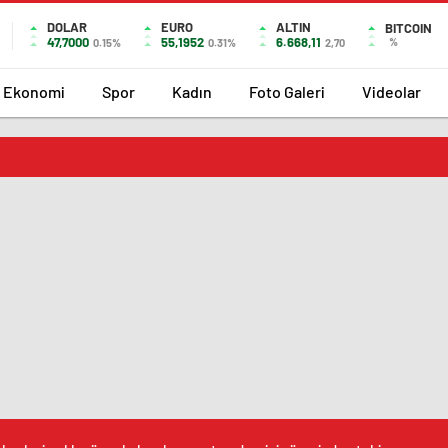
DOLAR
EURO
ALTIN
BITCOIN
47,7000
55,1952
6.668,11
%
0.15%
0.31%
2,70
Ekonomi
Spor
Kadın
Foto Galeri
Videolar