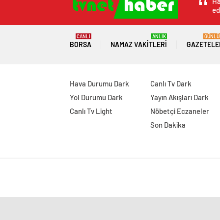
Ha
ed
CANLI
ANLIK
GÜNLÜ
BORSA
NAMAZ VAKITLERI
GAZETELE
Hava Durumu Dark
Canlı Tv Dark
Yol Durumu Dark
Yayın Akışları Dark
Canlı Tv Light
Nöbetçi Eczaneler
Son Dakika