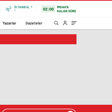
İMSAK'A
İSTANBUL
02:00
KALAN SÜRE
°
Yazarlar
Gazeteler