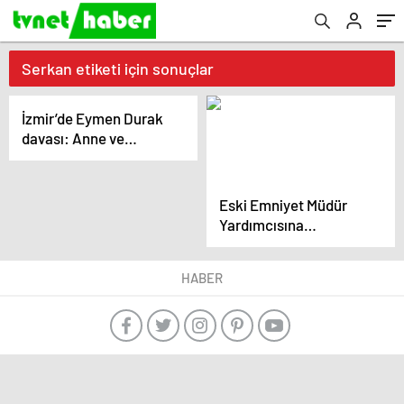
Serkan etiketi için sonuçlar
İzmir’de Eymen Durak
davası: Anne ve
sevgilisi çocuk
istismarı suçlamasıyla
yargılanıyor
Eski Emniyet Müdür
Yardımcısına
Uyuşturucu
Ticaretinden Hapis
HABER
Cezası