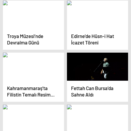
Troya Müzesi’nde
Edirne’de Hüsn-i Hat
Devralma Günü
İcazet Töreni
Kahramanmaraş’ta
Fettah Can Bursa’da
Filistin Temalı Resim
Sahne Aldı
Sergisi