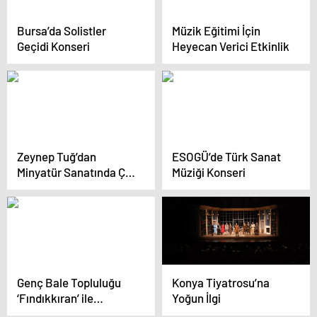
Bursa’da Solistler
Müzik Eğitimi İçin
Geçidi Konseri
Heyecan Verici Etkinlik
Zeynep Tuğ’dan
ESOGÜ’de Türk Sanat
Minyatür Sanatında Çin
Müziği Konseri
Etkisi
Genç Bale Topluluğu
Konya Tiyatrosu’na
‘Fındıkkıran’ ile
Yoğun İlgi
Kadıköy’de Sahne Aldı