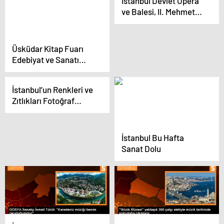
İstanbul Devlet Opera
iki sanat merkezi
ve Balesi, II. Mehmet
yapacağını söyledi
operasını sahneye
taşıyor
Üsküdar Kitap Fuarı
Edebiyat ve Sanatı
Buluşturdu
İstanbul’un Renkleri ve
Zıtlıkları Fotoğraf
Sergisinde Buluştu
İstanbul Bu Hafta
Sanat Dolu