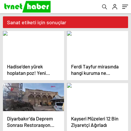
Sanat etiketi için sonuçlar
Hadise’den yürek
Ferdi Tayfur mirasında
hoplatan poz! Yeni
hangi kuruma ne
şarkısını böyle duyurdu
bıraktı? Detaylar
ortaya çıktı
Diyarbakır’da Deprem
Kayseri Müzeleri 12 Bin
Sonrası Restorasyon
Ziyaretçi Ağırladı