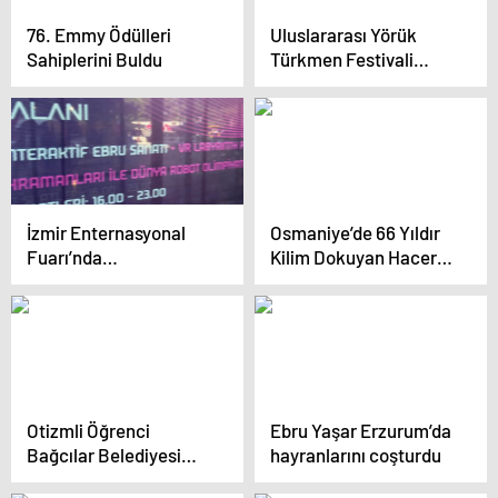
76. Emmy Ödülleri
Uluslararası Yörük
Sahiplerini Buldu
Türkmen Festivali
Tamamlandı
İzmir Enternasyonal
Osmaniye’de 66 Yıldır
Fuarı’nda
Kilim Dokuyan Hacer
Sanatseverlere
Cafri
Teknolojik Deneyim
Otizmli Öğrenci
Ebru Yaşar Erzurum’da
Bağcılar Belediyesi
hayranlarını coşturdu
Sergisinde Yer Alacak