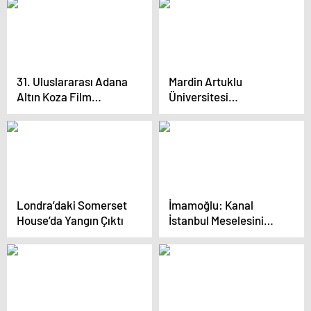
31. Uluslararası Adana
Mardin Artuklu
Altın Koza Film
Üniversitesi
Festivali Orhan Kemal
Öğrencileri Gazze’ye
Emek Ödülleri
Destek İçin Grafiti Çizdi
Sahiplerini Buldu
Londra’daki Somerset
İmamoğlu: Kanal
House’da Yangın Çıktı
İstanbul Meselesini
Milletin Zihninden
Söküp Atacağız