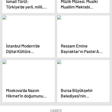
İsmail Türüt:
Müzik Müzesi, Musiki
Türkiye’de yerli, milli,
Muallim Mektebi
Müslüman, Anadolulu
binasında açıldı
isen şöhret olma
hakkın yoktu
İstanbul Modern’de
Ressam Emine
Dijital Kültüre
Bayraktar’ın Pastel At
Odaklanan Sergi Açıldı
Tutkusu Sergisi
İstanbul’da Açıldı
Moskova’da Nazım
Bursa Büyükşehir
Hikmet’in doğumunun
Belediyesi’nin
122. yılı anma etkinliği
öncülüğünde İkinci
düzenlendi
Zaman Sergisi açıldı
HABER