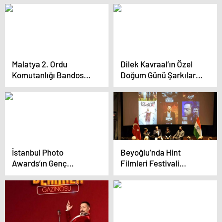
Malatya 2. Ordu
Dilek Kavraal’ın Özel
Komutanlığı Bandosu
Doğum Günü Şarkıları
Şırnak’ta Konser Verdi
İngilizce Versiyonuyla
Geliyor
İstanbul Photo
Beyoğlu’nda Hint
Awards’ın Genç
Filmleri Festivali
Fotoğrafçısı Al-Doumy
Başladı