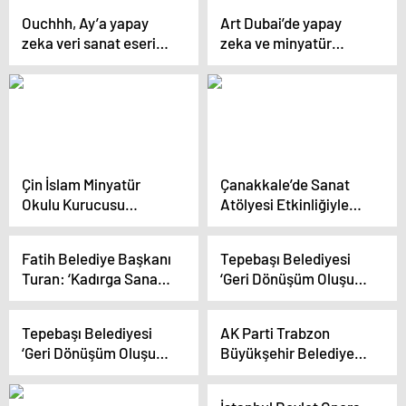
Ouchhh, Ay’a yapay
Art Dubai’de yapay
zeka veri sanat eseri
zeka ve minyatür
gönderen ilk sanat
sanatı bir araya geldi
stüdyosu oldu
Çin İslam Minyatür
Çanakkale’de Sanat
Okulu Kurucusu
Atölyesi Etkinliğiyle
Bursa’da Sanat
Geleneksel Seramikler
Etkinliğinde
Yeniden Canlandı
Fatih Belediye Başkanı
Tepebaşı Belediyesi
Turan: ‘Kadırga Sanat
‘Geri Dönüşüm Oluşum’
Galerisi bu bölgenin
Sergisini Açtı
ayağa kalkması için de
Tepebaşı Belediyesi
AK Parti Trabzon
önemli bir proje’
‘Geri Dönüşüm Oluşum’
Büyükşehir Belediyesi
Sergisini Açtı
Başkan Adayı Ahmet
Metin Genç, Trabzon’a