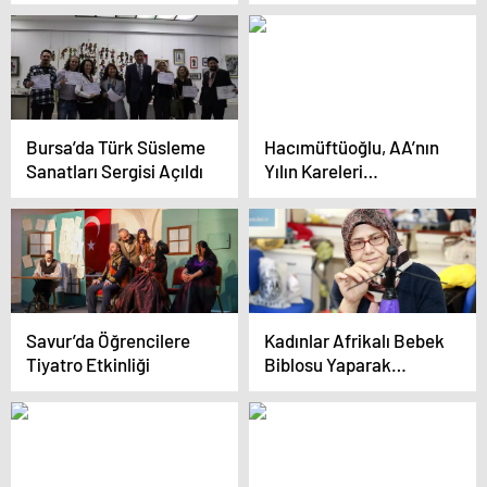
Çalışmaları Devam
Ediyor
Bursa’da Türk Süsleme
Hacımüftüoğlu, AA’nın
Sanatları Sergisi Açıldı
Yılın Kareleri
Oylamasına Katıldı
Savur’da Öğrencilere
Kadınlar Afrikalı Bebek
Tiyatro Etkinliği
Biblosu Yaparak
Ekonomik Bağımsızlık
Sağlıyor