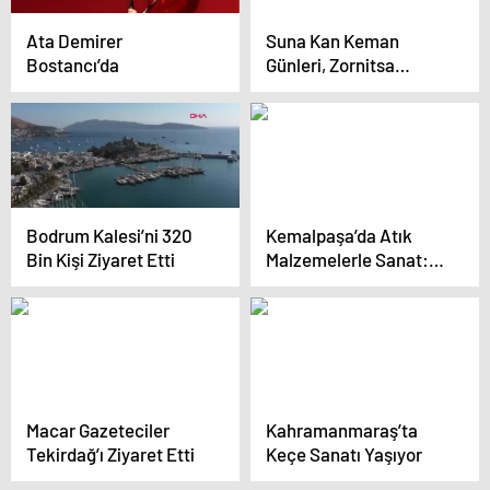
Ata Demirer
Suna Kan Keman
Bostancı’da
Günleri, Zornitsa
Ilarionova’nın
Konseriyle Devam
Ediyor
Bodrum Kalesi’ni 320
Kemalpaşa’da Atık
Bin Kişi Ziyaret Etti
Malzemelerle Sanat:
Hayvan Heykelleri
Yaratılıyor
Macar Gazeteciler
Kahramanmaraş’ta
Tekirdağ’ı Ziyaret Etti
Keçe Sanatı Yaşıyor